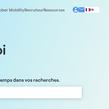
ober Mobility
Recruteur
Ressources
FR
BG
EL
EN
ES
IT
i
PT
RO
 temps dans vos recherches.