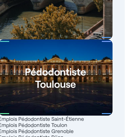
Pédodontiste
Toulouse
Emplois Pédodontiste Saint-Étienne
Emplois Pédodontiste Toulon
Emplois Pédodontiste Grenoble