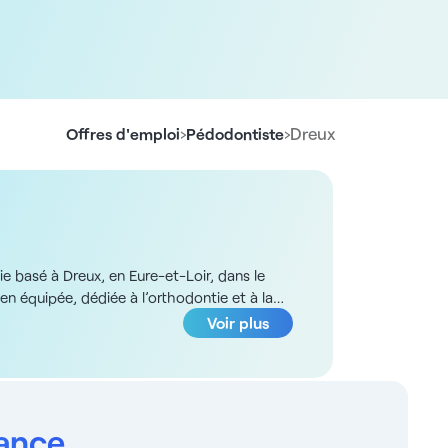
›
›
Dreux
Offres d'emploi
Pédodontiste
 basé à Dreux, en Eure-et-Loir, dans le
en équipée, dédiée à l’orthodontie et à la
rez d’un box fermé entièrement dédié à la
Voir plus
s spécifiques aux enfants - Prévention et
sentes sur place - Utilisation d’un matériel
es avec un laboratoire partenaire situé
t ouvert en décembre 2024, bénéficie d’un
 et d’un fauteuil spécifiquement dédié à la
rance