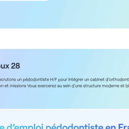
5 km
10 km
20 km
50 km
100 km
eux 28
crutons un pédodontiste H/F pour intégrer un cabinet d’orthodontie
ion et missions Vous exercerez au sein d’une structure moderne et bi
tera à assurer la prise en charge des jeunes patients. Vous dispose
atoire à votre disposition. Vos missions incluront : - Soins dentaire
oration étroite avec l'équipe d’orthodontistes et d’assistantes pré
EDIT et un équipement de radiologie moderne - Gestion des prothès
 de 7 jours ADN de la structure Ce cabinet d’orthodontie, récemmen
euble moderne. Il est équipé de 4 fauteuils dédiés à l’orthodontie
e d’emploi pédodontiste en F