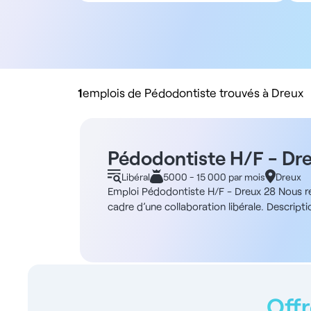
Tous types de contrat
Salarié
Libéral
Rachat de cabinet
1
emplois de Pédodontiste trouvés à Dreux
Pédodontiste H/F - Dr
Libéral
5000 - 15 000 par mois
Dreux
Emploi Pédodontiste H/F - Dreux 28 Nous re
cadre d’une collaboration libérale. Descript
pédodontie. Votre mission principale consis
pédodontie, avec un fauteuil et un bloc opér
accompagnement des jeunes patients - Collab
de pointe, incluant un scanner numérique M
dans les Yvelines, assurant un délai rapide
espace de 165m² au rez-de-chaussée d’un imm
Offr