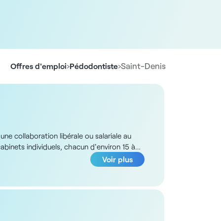
›
›
Saint-Denis
Offres d'emploi
Pédodontiste
e collaboration libérale ou salariale au
cabinets individuels, chacun d'environ 15 à
. Le plateau technique est complet avec,
Voir plus
e au cabinet et l'implantation dans le
 conservateurs et chirurgicaux courants en
vec les autres praticiens - Utilisation du
installation en libéral : Vous aurez une
t à la charge de la structure. En cas de