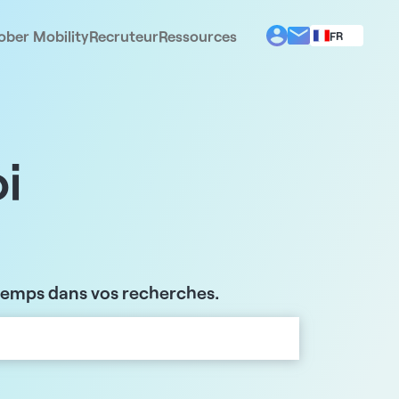
ober Mobility
Recruteur
Ressources
FR
BG
EL
EN
ES
IT
i
PT
RO
 temps dans vos recherches.