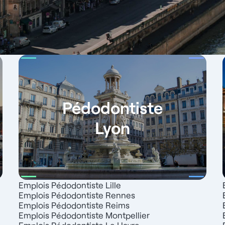
Pédodontiste
Lyon
Emplois Pédodontiste Lille
Emplois Pédodontiste Rennes
Emplois Pédodontiste Reims
Emplois Pédodontiste Montpellier