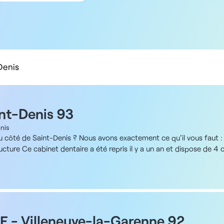
5 km
10 km
20 km
50 km
100 km
Denis
int-Denis 93
nis
ôté de Saint-Denis ? Nous avons exactement ce qu'il vous faut : un
cture Ce cabinet dentaire a été repris il y a un an et dispose de 4 
salle d'attente, une salle de stérilisation et un bloc de chirurgie
rie et Cone Beam. Un parking réservé aux praticiens facilite la venu
 - Prise en charge des patients pédiatriques et réalisation des soins
nfant et communication adaptée avec les familles - Collaboration a
de stérilisation Rémunération Pour ce poste, si vous choisissez une 
e prothèses à la charge du praticien ou de 40% si les prothèses son
F - Villeneuve-la-Garenne 92