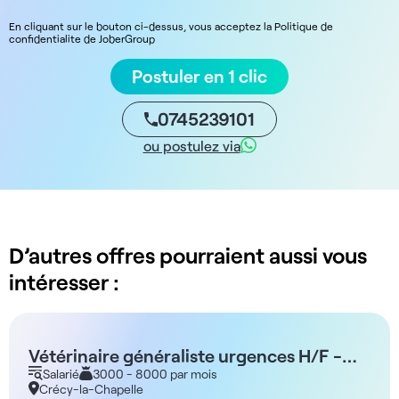
En cliquant sur le bouton ci-dessus, vous acceptez la Politique de
confidentialite de JoberGroup
Postuler en 1 clic
0745239101
ou postulez via
D’autres offres pourraient aussi vous
intéresser :
Vétérinaire généraliste urgences H/F -
Crécy La Chapelle 77
Salarié
3000 - 8000 par mois
Crécy-la-Chapelle