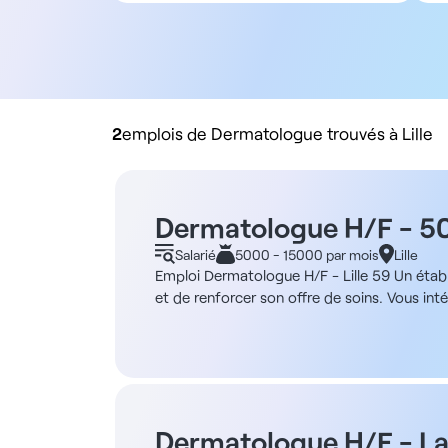
Tous types de contrat
Salarié
Libéral
Rachat de cabinet
2
emplois de Dermatologue trouvés à Lille
Dermatologue H/F - 50% 
Salarié
5000 - 15000 par mois
Lille
Emploi Dermatologue H/F - Lille 59 Un établ
et de renforcer son offre de soins. Vous in
cette structure réputée pour la qualité de s
une équipe pluridisciplinaire avec qui vous
praticiens, ainsi vous aurez à votre disposit
plein ou partiel - Rétrocession de 50% du CA
équipe d’aides-soignants Localisation : Lil
temps plein ou partiel, dans différentes str
Dermatologue H/F - L