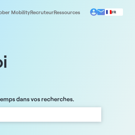
ober Mobility
Recruteur
Ressources
FR
BG
EL
EN
ES
IT
i
PT
RO
 temps dans vos recherches.