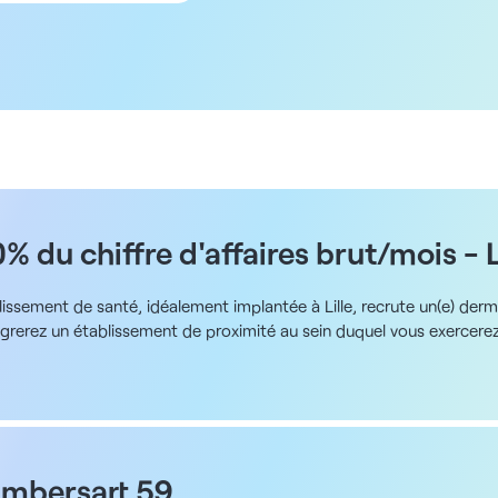
5 km
10 km
20 km
50 km
100 km
du chiffre d'affaires brut/mois - L
issement de santé, idéalement implantée à Lille, recrute un(e) der
tégrerez un établissement de proximité au sein duquel vous exercere
on offre et de ses soins, vous aurez une rétrocession de 50% du chiff
 pourrez profiter d’un réel partage de connaissances. Ce centre met 
ion tout le matériel nécessaire à des soins de qualité. Les avantages
 brut/mois - Équipe pluridisciplinaire - Équipement moderne et de d
le 59000 L’objectif est aussi de vous donner matière à comparer en 
uctures sur toute la France et correspondant à vos critères de recher
ambersart 59