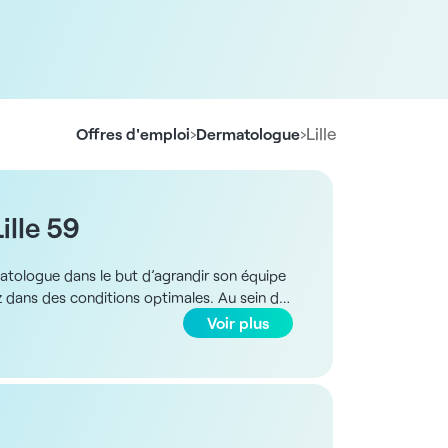
›
›
Lille
Offres d'emploi
Dermatologue
ille 59
matologue dans le but d’agrandir son équipe
z dans des conditions optimales. Au sein de
re d'affaires brut par mois. Vous intégrerez
Voir plus
tout en œuvre pour le confort de ses
 du poste : - Statut salarié en CDI, temps
ernière génération - Travail assisté par une
vous proposant d’autres opportunités, à
che. Retrouvez des milliers d'offres de