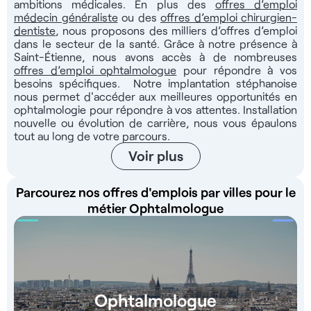
toute tâche administrative. ADN de la structure La structure
ambitions médicales. En plus des
offres d’emploi
médecin généraliste
ou des
offres d’emploi chirurgien-
moderne, située au cœur de Saint-Étienne, s’étend sur plus
dentiste
, nous proposons des milliers d’offres d’emploi
de 2800 m² et regroupe une équipe de 37 professionnels de
dans le secteur de la santé. Grâce à notre présence à
santé. Elle propose une offre de soins complète, intégrant 2
Saint-Étienne, nous avons accès à de nombreuses
médecins généralistes, 6 spécialistes et 9 chirurgiens-
offres d’emploi ophtalmologue
pour répondre à vos
dentistes. L’organisation favorise le travail en équipe et le
besoins spécifiques. Notre implantation stéphanoise
confort d’exercice. Rémunération Vous bénéficierez d’une
nous permet d'accéder aux meilleures opportunités en
ophtalmologie pour répondre à vos attentes. Installation
rémunération correspondant à 42,9% du chiffre d’affaires
nouvelle ou évolution de carrière, nous vous épaulons
brut mensuel, incluant les congés payés. Avantages du
tout au long de votre parcours.
poste - Statut salarié en CDI - Temps plein ou partiel -
Voir plus
Rémunération de 42,9% du CA brut - Structure moderne et
bien équipée - Équipe administrative dédiée - Collaboration
pluridisciplinaire - Bonne mutuelle d’entreprise Candidats
Parcourez nos offres d'emplois par villes pour le
issus de l’Union européenne Jober Group vous accompagne
métier Ophtalmologue
gratuitement jusqu’au démarrage de votre activité : -
Apprentissage de la langue (niveau B2) - Mise en relation
avec des professeurs partenaires - Suivi de l’inscription à
l’Ordre des médecins - Consultant dédié à chaque étape
Contactez-nous au : O7 44 71 65 O8 Ou par mail via :
contact@jobergroup.com
Référence de l’annonce : 9299
Ophtalmologue
Retrouvez plus de 4000 offres d'emploi santé sur notre site