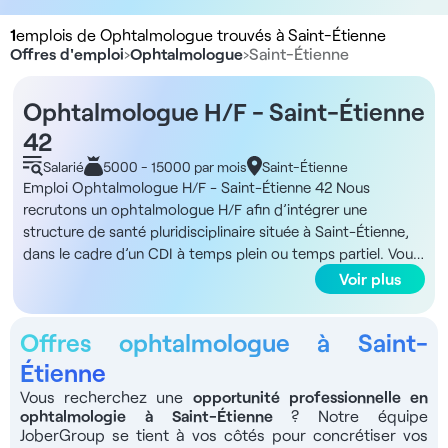
1
emplois de Ophtalmologue trouvés à Saint-Étienne
Offres d'emploi
›
Ophtalmologue
›
Saint-Étienne
Ophtalmologue H/F - Saint-Étienne
42
Salarié
5000 - 15000 par mois
Saint-Étienne
Emploi Ophtalmologue H/F - Saint-Étienne 42 Nous
recrutons un ophtalmologue H/F afin d’intégrer une
structure de santé pluridisciplinaire située à Saint-Étienne,
dans le cadre d’un CDI à temps plein ou temps partiel. Vous
exercerez dans un environnement dynamique favorisant la
Voir plus
collaboration entre spécialistes. Description et missions
Vous exercerez en toute autonomie tout en collaborant
Offres ophtalmologue à Saint-
avec une équipe pluridisciplinaire composée de médecins
généralistes, spécialistes et chirurgiens-dentistes. Le centre
Étienne
vous garantit un flux de patients maîtrisé et une totale
Vous recherchez une
opportunité professionnelle en
liberté sur la cotation de vos actes. Vous disposerez de
ophtalmologie à Saint-Étienne
? Notre équipe
l’accès au dossier de chaque patient et serez libéré(e) de
JoberGroup se tient à vos côtés pour concrétiser vos