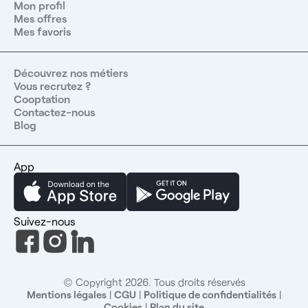
Mon profil
de l’Union Européenne: Jober Group, vous accompagne
gratuitement jusqu’au démarrage de votre activité : -
Mes offres
Apprentissage de la langue (Niveau B2) / Mise en relation
Mes favoris
avec nos professeurs partenaires - Suivi pour l'Inscription
à l'ordre des médecins - Consultant(e) dédié(e) à votre
accompagnement Contactez-nous au : 07 44 71 65 08
Référence de l'annonce : 8480 Retrouvez plus de 4000
Découvrez nos métiers
offres d'emploi santé sur notre site et application mobile
Jober Group. Profitez d'un réseau de 1000 partenaires sur
Vous recrutez ?
toute la France, d'une équipe d'experts du recrutement à
Cooptation
votre écoute et d'un service totalement gratuit dont 99%
de nos candidats sont satisfaits.
Contactez-nous
Blog
App
Suivez-nous
© Copyright 2026. Tous droits réservés
Mentions légales
|
CGU
|
Politique de confidentialités
|
Cookies
|
Plan du site