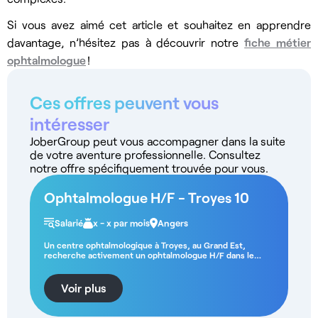
Si vous avez aimé cet article et souhaitez en apprendre
davantage, n’hésitez pas à découvrir notre
fiche métier
ophtalmologue
!
Ces offres peuvent vous
intéresser
JoberGroup peut vous accompagner dans la suite
de votre aventure professionnelle. Consultez
notre offre spécifiquement trouvée pour vous.
Ophtalmologue H/F - Troyes 10
Salarié
x - x par mois
Angers
Un centre ophtalmologique à Troyes, au Grand Est,
recherche activement un ophtalmologue H/F dans le
cadre d'un CDI. Les conditions - CDI - Temps partiel - De
trois à quatre jours par semaine La structure Vous
intégrerez un centre ophtalmologique situé à Troyes,
Voir plus
offrant des cabinets de consultation optimisés et un
plateau technique performant. La structure dispose d'un
secrétariat dédié et d'un accompagnement paramédical