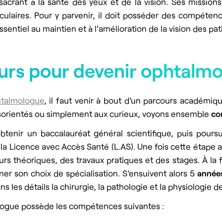
acrant à la santé des yeux et de la vision. Ses missions 
culaires. Pour y parvenir, il doit posséder des compéte
sentiel au maintien et à l'amélioration de la vision des pat
urs pour devenir ophtalm
htalmologue
, il faut venir à bout d’un parcours académiqu
désorientés ou simplement aux curieux, voyons ensemble
co
obtenir un baccalauréat général scientifique, puis pou
a Licence avec Accès Santé (L.AS). Une fois cette étape a
théoriques, des travaux pratiques et des stages. À la fin
er son choix de spécialisation. S’ensuivent alors 5
années
 les détails la chirurgie, la pathologie et la physiologie de 
ologue possède les compétences suivantes :