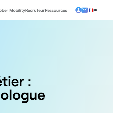
ober Mobility
Recruteur
Ressources
FR
BG
EL
EN
ES
IT
PT
RO
ier :
ologue