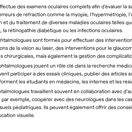
fectue des examens oculaires complets afin d’évaluer la san
erreurs de réfraction comme la myopie, l'hypermétropie, l'a
et du traitement de diverses maladies oculaires telles que
 la rétinopathie diabétique ou les infections oculaires.
htalmologues sont formés pour effectuer des interventions
ons de la vision au laser, des interventions pour le glaucom
s chirurgicales, mais également la gestion des complicati
phtalmologues jouent un rôle clé dans la recherche médica
nt participer à des essais cliniques, publier des articles s
forment les étudiants en médecine, les internes et les rési
htalmologues travaillent souvent en collaboration
avec d'au
t, par exemple, coopérer avec des neurologues dans les c
isuels pédiatriques. Ils peuvent également offrir des con
cation visuelle.