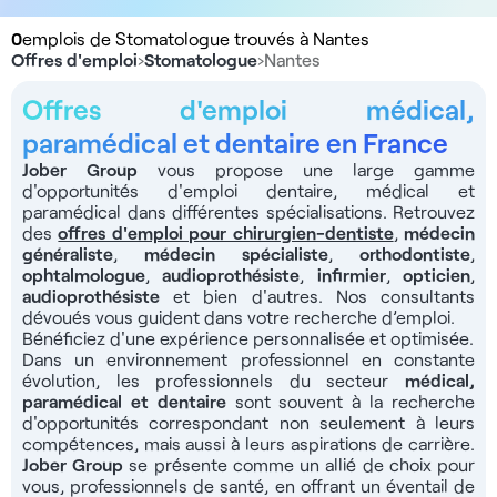
0
emplois de Stomatologue trouvés à Nantes
Offres d'emploi
›
Stomatologue
›
Nantes
Offres d'emploi médical,
paramédical et dentaire en France
Jober Group
vous propose une large gamme
d'opportunités d'emploi dentaire, médical et
paramédical dans différentes spécialisations. Retrouvez
des
offres d'emploi pour chirurgien-dentiste
,
médecin
généraliste
,
médecin spécialiste
,
orthodontiste
,
ophtalmologue
,
audioprothésiste
,
infirmier
,
opticien
,
audioprothésiste
et bien d'autres. Nos consultants
dévoués vous guident dans votre recherche d’emploi.
Bénéficiez d'une expérience personnalisée et optimisée.
Dans un environnement professionnel en constante
évolution, les professionnels du secteur
médical,
paramédical et dentaire
sont souvent à la recherche
d'opportunités correspondant non seulement à leurs
compétences, mais aussi à leurs aspirations de carrière.
Jober Group
se présente comme un allié de choix pour
vous, professionnels de santé, en offrant un éventail de