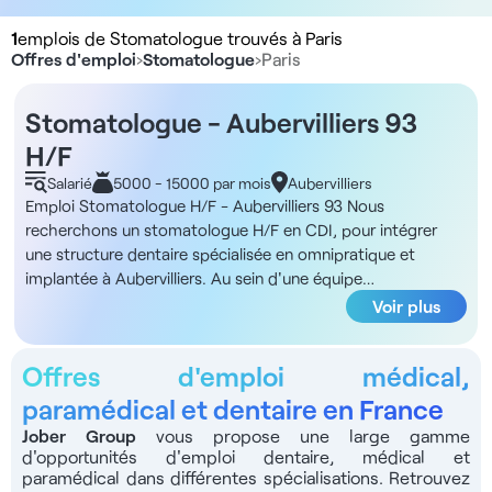
1
emplois de Stomatologue trouvés à Paris
Offres d'emploi
›
Stomatologue
›
Paris
Stomatologue - Aubervilliers 93
H/F
Salarié
5000 - 15000 par mois
Aubervilliers
Emploi Stomatologue H/F - Aubervilliers 93 Nous
recherchons un stomatologue H/F en CDI, pour intégrer
une structure dentaire spécialisée en omnipratique et
implantée à Aubervilliers. Au sein d'une équipe
complètement dédiée au domaine dentaire, vous intégrerez
Voir plus
un établissement spécialisé en omnipratique, désireux
d'élargir son offre de soins. Un fournisseur de prothèses se
Offres d'emploi médical,
trouve à proximité de votre établissement, et vous aurez la
promesse d'un planning rempli sur plusieurs mois dès votre
paramédical et dentaire en France
arrivée. Avec des assistantes dentaires dédiées au fauteuil
Jober Group
vous propose une large gamme
et une équipe administrative, vous disposerez d'un
d'opportunités d'emploi dentaire, médical et
environnement optimal pour vous concentrer pleinement
paramédical dans différentes spécialisations. Retrouvez