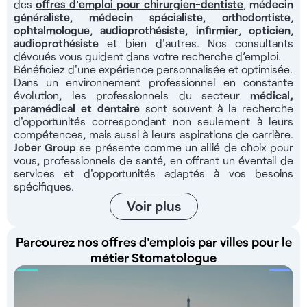
sur vos interventions au fauteuil. De plus, vous serez
des
offres d'emploi pour chirurgien-dentiste
,
médecin
généraliste
,
médecin spécialiste
,
orthodontiste
,
amené(e) à utiliser le logiciel Galaxy pour la partie
ophtalmologue
,
audioprothésiste
,
infirmier
,
opticien
,
informatisée de votre travail. À noter que cette offre est
audioprothésiste
et bien d'autres. Nos consultants
ouverte aux jeunes thésés en fonction du profil. Au sein d'un
dévoués vous guident dans votre recherche d’emploi.
quartier bien fréquenté et idéalement situé au centre
Bénéficiez d'une expérience personnalisée et optimisée.
d'Aubervilliers, vous exercerez dans un environnement idéal.
Dans un environnement professionnel en constante
Avec de nombreuses commodités à deux pas de votre futur
évolution, les professionnels du secteur
médical,
paramédical et dentaire
lieu de travail, vous aurez également un accès facilité par les
sont souvent à la recherche
d'opportunités correspondant non seulement à leurs
transports en commun et une place de parking pour vous
compétences, mais aussi à leurs aspirations de carrière.
déplacer facilement. Pour ce poste, vous percevrez une
Jober Group
se présente comme un allié de choix pour
rémunération attractive de 32% du chiffre d'affaires brut
vous, professionnels de santé, en offrant un éventail de
mensuel, à définir selon profil. Les avantages du poste : -
services et d'opportunités adaptés à vos besoins
Statut salarié en CDI, temps plein ou partiel - Rémunération
spécifiques.
32% brut/mois - Assistantes dentaires qualifiées - Planning
Voir plus
rempli - Logiciel Galaxy - Matériel moderne - Prise en
charge de l’administratif - RER B, Métro 12 - Parking Profils
Parcourez nos offres d'emplois par villes pour le
recherchés : Stomatologue ou implantologue ayant obtenu
métier Stomatologue
son diplôme dans l'Union Européenne Candidats provenant
de l’Union Européenne : Jober Group, leader de l’intégration
des chirurgiens-dentistes en France, vous accompagne
gratuitement jusqu’au démarrage de votre activité : -