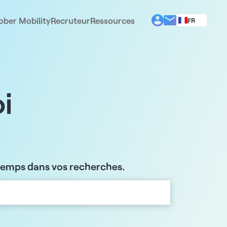
ober Mobility
Recruteur
Ressources
FR
BG
EL
EN
ES
IT
i
PT
RO
 temps dans vos recherches.