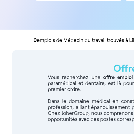
Tous types de contrat
Salarié
Libéral
Rachat de cabinet
0
emplois de Médecin du travail trouvés à Lil
Offr
Vous recherchez une
offre emploi
paramédical et dentaire, est là po
premier ordre.
Dans le domaine médical en constan
profession, alliant épanouissement 
Chez JoberGroup, nous comprenons pa
opportunités avec des postes corresp