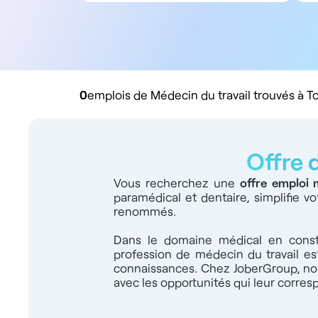
Tous types de contrat
Salarié
Libéral
Rachat de cabinet
0
emplois de Médecin du travail trouvés à T
Offre 
Vous recherchez une
offre emploi 
paramédical et dentaire, simplifie v
renommés.
Dans le domaine médical en consta
profession de médecin du travail e
connaissances. Chez JoberGroup, nou
avec les opportunités qui leur corres