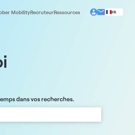
ober Mobility
Recruteur
Ressources
FR
BG
EL
EN
ES
IT
i
PT
RO
 temps dans vos recherches.