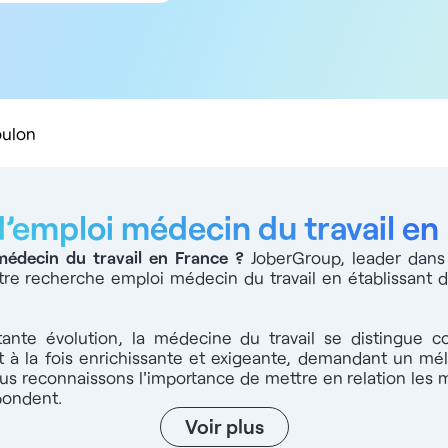
5 km
10 km
20 km
50 km
100 km
oulon
d’emploi médecin du travail en
médecin du travail en France
?
JoberGroup, leader dans
otre recherche emploi médecin du travail en établissant 
nte évolution, la médecine du travail se distingue co
st à la fois enrichissante et exigeante, demandant un 
s reconnaissons l'importance de mettre en relation les m
pondent.
Voir plus