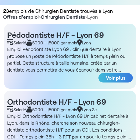
23
emplois de Chirurgien Dentiste trouvés à Lyon
Offres d'emploi
›
Chirurgien Dentiste
›
Lyon
Pédodontiste H/F - Lyon 69
Salarié
5000 - 15000 par mois
Lyon
Emploi Pédodontiste Lyon 69 : clinique dentaire à Lyon
propose un poste de Pédodontiste H/F à temps plein ou
partiel. Cette structure à taille humaine, créée par un
dentiste vous permettra de vous épanouir dans votre
pratique en alliant confort de travail, esprit d’équipe et
Voir plus
partage de connaissance. Rémunération attractive de 35%
avec un plateau technique dernière génération.Vous
bénéficierez d’une équipe qualifiée et performante afin
Orthodontiste H/F - Lyon 69
d’optimiser le suivi de vos patients.Les avantages du poste :
Salarié
5000 - 15000 par mois
Lyon 2e
- Statut salarié en CDI (2 à 5 jours par semaine)-
Emploi Orthodontiste H/F - Lyon 69 Un cabinet dentaire à
Rémunération attractive de 35% - Assistante dentaire
Lyon, dans le Rhône, cherche son nouveau chirurgien-
qualifiée et dédiée au fauteuil- Planning rempli, patientèle
dentiste orthodontiste H/F pour un CDI. Les conditions -
bien mutualisée- Suivi optimal de vos dossiers patients
CDI - Temps plein 36h - 3 RTT par an pour le temps plein -
(taux d'acceptation devis important)- Aucun minimum de