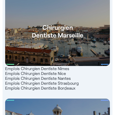
dentiste, nous vous offrons la possibilité de profiter d'une
immersion gratuite dans notre clinique dentaire partenaire
afin de vous aider sur différents sujets (implantologie,
facettes, cas complexes, discours clinique...). Trouvez votre
emploi dentiste sur toute la France sur JoberGroup. Salaire :
Chirurgien
10 000,00€ à 25 000,00€ brut par moisContactez-nous au
Dentiste Marseille
: 06 67 76 60 76
Emplois Chirurgien Dentiste Nîmes
Emplois Chirurgien Dentiste Nice
Emplois Chirurgien Dentiste Nantes
Emplois Chirurgien Dentiste Strasbourg
Emplois Chirurgien Dentiste Bordeaux