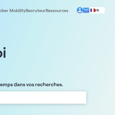
ober Mobility
Recruteur
Ressources
FR
BG
EL
EN
ES
IT
i
PT
RO
 temps dans vos recherches.