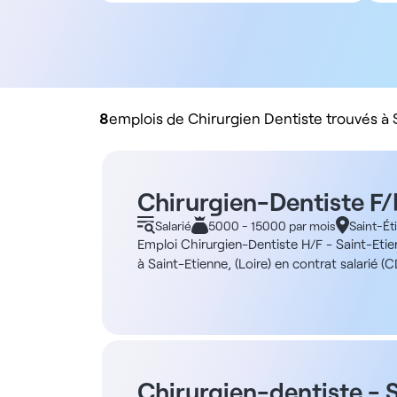
Tous types de contrat
Salarié
Libéral
Rachat de cabinet
8
emplois de Chirurgien Dentiste trouvés à 
Chirurgien-Dentiste F/
Salarié
5000 - 15000 par mois
Saint-Ét
Emploi Chirurgien-Dentiste H/F - Saint-Eti
à Saint-Etienne, (Loire) en contrat salarié 
forte patientèle et recherche des omniprati
exercerez dans un cadre structuré, en lien a
missions : - Soins en omnipratique ou spécial
l’équipe et collaboration interprofessionne
l’organisation fluide, utilisant des outils c
vers la qualité de soins. Locaux modernes av
Chirurgien-dentiste - 