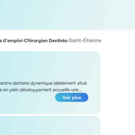
›
›
Saint-Étienne
s d'emploi
Chirurgien Dentiste
 centre dentaire dynamique idéalement situé
tre en plein développement accueille une
ologie) pour compléter son équipe. Vous
Voir plus
nt les échanges et la qualité des soins. Vos
ien organisé - Participation à la vie de
la structure Centre bien implanté, à
s structures locales, environnement orienté
étrocession de 27 % à 30 % selon profil et