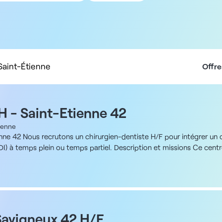
5 km
10 km
20 km
50 km
100 km
Saint-Étienne
Offre
H - Saint-Etienne 42
ienne
enne 42 Nous recrutons un chirurgien-dentiste H/F pour intégrer un
(CDI) à temps plein ou temps partiel. Description et missions Ce cen
ciens ainsi que des spécialistes (pédodontie, orthodontie, implant
vec les acteurs locaux de santé, au sein d’un environnement favorisa
ité selon votre profil - Prise en charge des patients dans un cadre b
lle - Possibilité d’accompagnement pour les jeunes diplômés ADN de 
ollaboratifs pour faciliter les échanges internes. Partenariats avec de
ec plusieurs fauteuils disponibles. Rémunération - Omnipratique : r
Savigneux 42 H/F