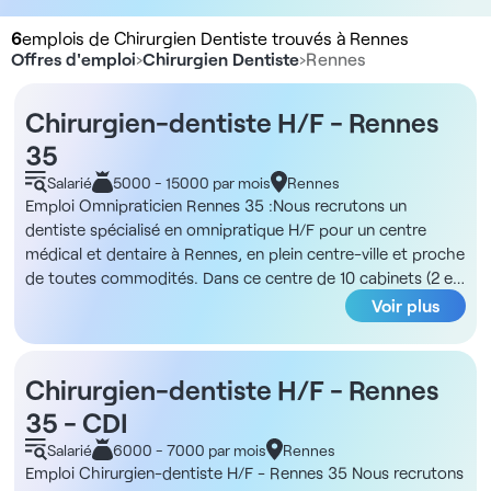
6
emplois de Chirurgien Dentiste trouvés à Rennes
Offres d'emploi
›
Chirurgien Dentiste
›
Rennes
Chirurgien-dentiste H/F - Rennes
35
Salarié
5000 - 15000 par mois
Rennes
Emploi Omnipraticien Rennes 35 :Nous recrutons un
dentiste spécialisé en omnipratique H/F pour un centre
médical et dentaire à Rennes, en plein centre-ville et proche
de toutes commodités. Dans ce centre de 10 cabinets (2 en
médecine générale et 8 en dentaire) vous intégrerez une
Voir plus
équipe de professionnels impliqués et dynamiques et
bénéficierez d'excellentes conditions d'exercice. Vous
bénéficierez des avantages de la structure : salle pano 3D,
Chirurgien-dentiste H/F - Rennes
salle de chirurgie, assistante dentaire qualifiée, prise en
35 - CDI
charge de toute la partie administrative. Pour votre
rémunération, vous aurez le choix entre une rémunération
Salarié
6000 - 7000 par mois
Rennes
évolutive (corrélée à votre CA journalier, jusqu'à 33%) ou fixe
Emploi Chirurgien-dentiste H/F - Rennes 35 Nous recrutons