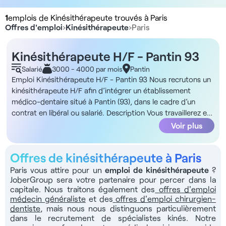
1
emplois de Kinésithérapeute trouvés à Paris
Offres d'emploi
›
Kinésithérapeute
›
Paris
Kinésithérapeute H/F - Pantin 93
Salarié
3000 - 4000 par mois
Pantin
Emploi Kinésithérapeute H/F - Pantin 93 Nous recrutons un
kinésithérapeute H/F afin d’intégrer un établissement
médico-dentaire situé à Pantin (93), dans le cadre d’un
contrat en libéral ou salarié. Description Vous travaillerez en
collaboration avec une équipe compétente et serez
Voir plus
soutenu(e) par des assistantes médicales. En tant que
kinésithérapeute, vos missions incluent : - Réalisation de
Offres de kinésithérapeute à Paris
bilans fonctionnels - Élaboration et mise en œuvre des
plans de rééducation - Suivi des patients sur le long terme -
Paris vous attire pour un
emploi de kinésithérapeute
?
JoberGroup sera votre partenaire pour percer dans la
Collaboration avec les autres praticiens pour assurer une
capitale. Nous traitons également des
offres d'emploi
prise en charge globale ADN de la structure Situé à Pantin,
médecin généraliste
et des
offres d'emploi chirurgien-
cette entité ouverte depuis 3 mois propose un
dentiste
, mais nous nous distinguons particulièrement
environnement pluridisciplinaire de qualité avec : - Médecins
dans le recrutement de spécialistes kinés. Notre
généralistes - Dentistes - Gynécologues - ORL L’équipe