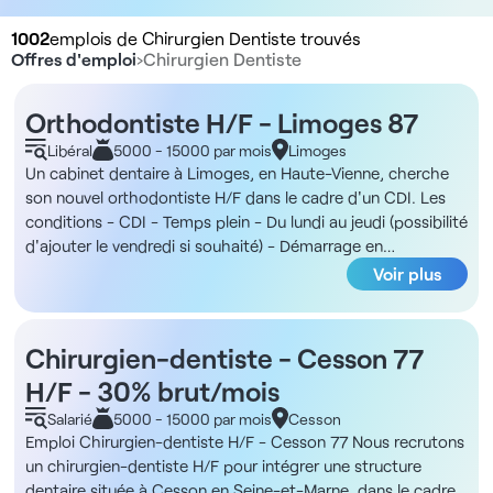
1002
emplois de Chirurgien Dentiste trouvés
Offres d'emploi
›
Chirurgien Dentiste
Orthodontiste H/F - Limoges 87
Libéral
5000 - 15000 par mois
Limoges
Un cabinet dentaire à Limoges, en Haute-Vienne, cherche
son nouvel orthodontiste H/F dans le cadre d'un CDI. Les
conditions - CDI - Temps plein - Du lundi au jeudi (possibilité
d'ajouter le vendredi si souhaité) - Démarrage en
collaboration salariée puis évolution vers une association
Voir plus
minoritaire La structure Vous rejoindrez un cabinet dentaire
implanté à Limoges avec un accès facilité grâce à un
parking communal offrant 18 places. L'équipe est
Chirurgien-dentiste - Cesson 77
composée du praticien, d'une assistante dentaire, d'une
H/F - 30% brut/mois
infirmière, d'une secrétaire et d'une coordinatrice médecin
et l'activité présente une liste d'attente conséquente
Salarié
5000 - 15000 par mois
Cesson
assurant un flux de patients stable et régulier. De plus, la
Emploi Chirurgien-dentiste H/F - Cesson 77 Nous recrutons
structure dispose de quatre fauteuils et d'un bloc
un chirurgien-dentiste H/F pour intégrer une structure
opératoire (et prévoit également une extension importante
dentaire située à Cesson en Seine-et-Marne, dans le cadre