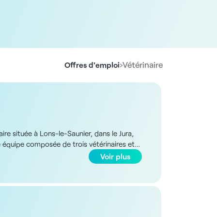
›
Vétérinaire
Offres d'emploi
ire située à Lons-le-Saunier, dans le Jura,
 équipe composée de trois vétérinaires et
ous assurerez les consultations courantes,
Voir plus
nes compétences, la structure vous
 avec une astreinte d’un week-end sur
nique de 400 m2, disposant de trois salles
si que d’un équipement technique de pointe :
 chirurgies sont proposées, à l’exception de