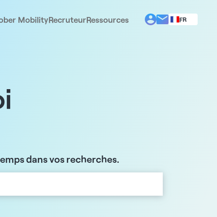
ober Mobility
Recruteur
Ressources
FR
BG
EL
EN
ES
IT
i
PT
RO
 temps dans vos recherches.