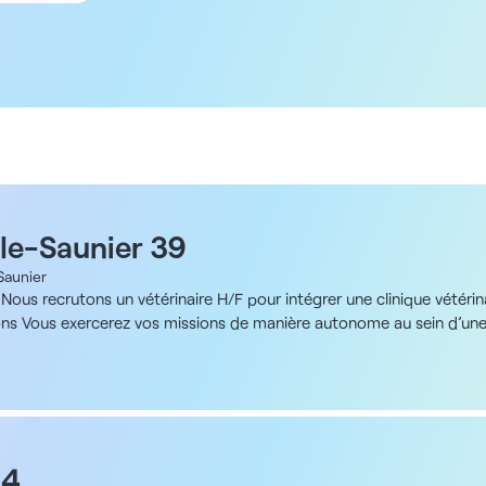
-le-Saunier 39
Saunier
Nous recrutons un vétérinaire H/F pour intégrer une clinique vétérina
ions Vous exercerez vos missions de manière autonome au sein d’une
ctivité majoritairement canine (90 %) avec une part de NAC (10 %) V
es patients. Si vous souhaitez vous spécialiser ou approfondir certai
ement professionnel. Le poste prévoit 180 jours travaillés par an,
rois à quatre mois. ADN de la structure Vous évoluerez dans une cli
issus mous et orthopédie), d’un laboratoire complet d’analyses, ain
, lasers chirurgical et thérapeutique, endoscopes, etc. Toutes les
54