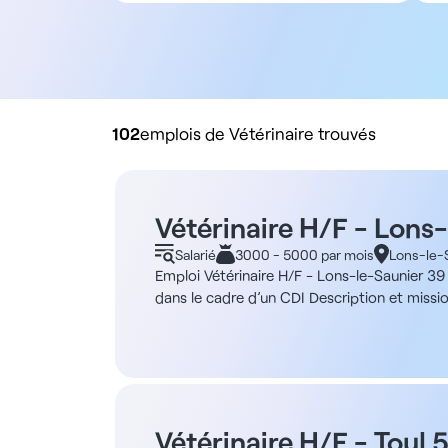
Tous types de contrat
Salarié
Libéral
Rachat de cabinet
102
emplois de Vétérinaire trouvés
Vétérinaire H/F - Lons
Salarié
3000 - 5000 par mois
Lons-le-
Emploi Vétérinaire H/F - Lons-le-Saunier 39 
dans le cadre d’un CDI Description et miss
six ASV. La pratique est orientée vers une a
les actes chirurgicaux, ainsi que le suivi d
accompagnera dans votre projet de développ
quatre après une période d’intégration de t
de consultation, deux salles de chirurgie (t
radiographies numériques, échocardiographes
Vétérinaire H/F - Toul 